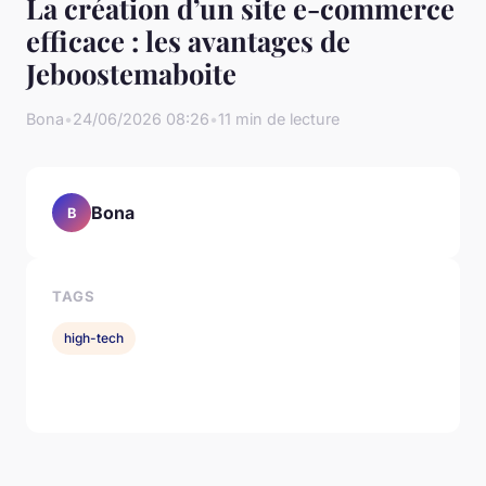
La création d’un site e-commerce
efficace : les avantages de
Jeboostemaboite
Bona
•
24/06/2026 08:26
•
11 min de lecture
Bona
B
TAGS
high-tech